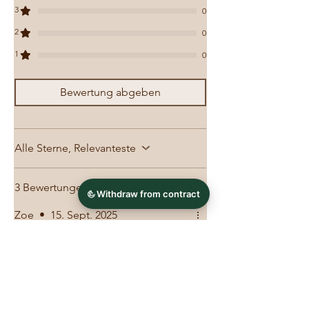
3
0
2
0
1
0
Bewertung abgeben
Alle Sterne, Relevanteste
3 Bewertungen
Zoe
•
15. Sept. 2025
Mit 5 von 5 Sternen bewertet.
Bestätigt
Mehr als zufrieden
Ich habe die Trense vor 3 Jahren
gekauft und bin mit dem Preis-