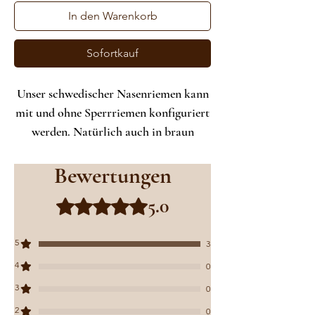
In den Warenkorb
Sofortkauf
Unser schwedischer Nasenriemen kann
mit und ohne Sperrriemen konfiguriert
werden. Natürlich auch in braun
erhältlich.
Bewertungen
5.0
Mit 5 von 5 Sternen bewertet.
5
3
4
0
3
0
2
0