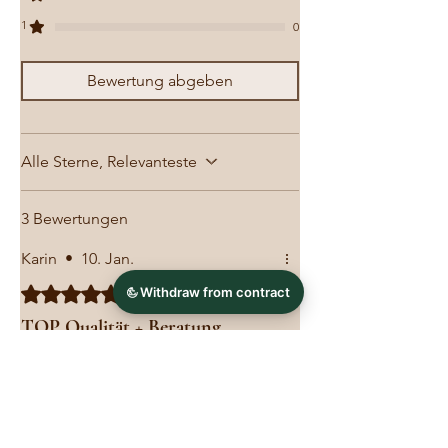
1
0
Bewertung abgeben
Alle Sterne, Relevanteste
3 Bewertungen
Karin
•
10. Jan.
Mit 5 von 5 Sternen bewertet.
Bestätigt
TOP Qualität + Beratung
TOP Qualität für einen fairen Preis.
Besonders hervor zu heben ist das
Baukastensystem. Hier findet jeder
die richtige Grösse für seinen
Liebling. Super freundliche und