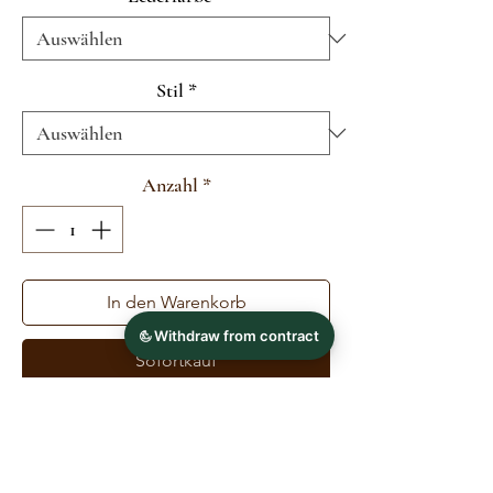
Stil
*
Anzahl
*
In den Warenkorb
Sofortkauf
Der Sperrriemen passend
zur gasselino.universo ist in schwarz
oder braun, sowie flachgenäht und